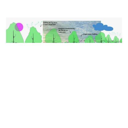
Handlungsfeld Klima-StadtLand-Ränder
Weitere Infos zum Projekt gibt es hier:
Metro-Klima-Lab | Agglomerationsprogramm